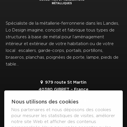
Spécialiste de la métallerie-ferronnerie dans les Landes,
Lo Design imagine, conçoit et fabrique tous types de
structures à base de métal pour l’aménagement
intérieur et extérieur de votre habitation ou de votre
local : escaliers, garde-corps, portails, portillons,
braseros, planchas, poignées de porte, lampe, pieds de
table…
979 route St Martin
40380 GIBRET – France
+33 (0)5 58 98 65 87
Nous utilisons des cookies
Nos partenaires et nous déposons des cookies
commercial@lodesign.fr
pour mesurer les statistiques de visites, améliorer
notre site Web et afficher des contenus