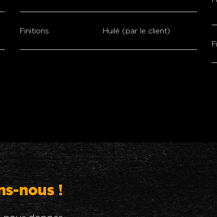
Finitions
Huilé (par le client)
F
ns-nous !